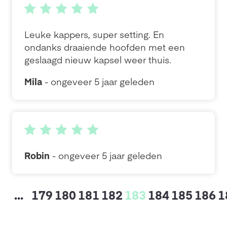
Leuke kappers, super setting. En
ondanks draaiende hoofden met een
geslaagd nieuw kapsel weer thuis.
Mila
- ongeveer 5 jaar geleden
Robin
- ongeveer 5 jaar geleden
...
179
180
181
182
183
184
185
186
1