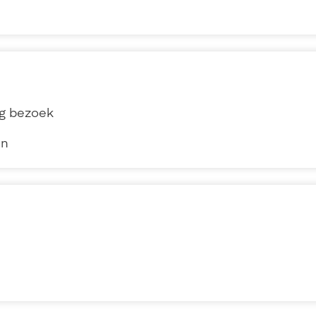
ig bezoek
en